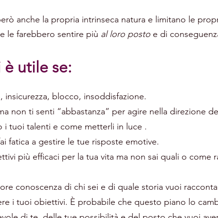
ò anche la propria intrinseca natura e limitano le propr
he le farebbero sentire più
al loro posto
e di conseguenza
è utile se:
 insicurezza, blocco, insoddisfazione.
ma non ti senti “abbastanza” per agire nella direzione dei
i tuoi talenti e come metterli in luce .
fai fatica a gestire le tue risposte emotive.
ttivi più efficaci per la tua vita ma non sai quali o come 
ore conoscenza di chi sei e di quale storia vuoi raccontare
 i tuoi obiettivi. È probabile che questo piano lo cambiera
le di te, delle tue possibilità e del posto che vuoi avere