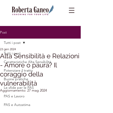
Post
Tutti i post
23 gen 2024
Tutti i post
Alta Sensibilità e Relazioni
Caratteristiche Alta Sensibilità
- Amore o paura? Il
Potenziare il tratto
coraggio della
Buone pratiche
vulnerabilità
Le sfide per le PAS
Aggiornamento:
27 mag 2024
PAS e Lavoro
PAS e Autostima