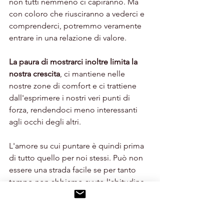
non tutti nemmeno ci capiranno. Ma 
con coloro che riusciranno a vederci e 
comprenderci, potremmo veramente 
entrare in una relazione di valore.
La paura di mostrarci inoltre limita la 
nostra crescita
, ci mantiene nelle 
nostre zone di comfort e ci trattiene 
dall'esprimere i nostri veri punti di 
forza, rendendoci meno interessanti 
agli occhi degli altri. 
L'amore su cui puntare è quindi prima 
di tutto quello per noi stessi. Può non 
essere una strada facile se per tanto 
tempo non abbiamo avuto l'abitudine 
a questo tipo di amore, ma di sicuro è 
l'unica strada che vale la pena di 
seguire.